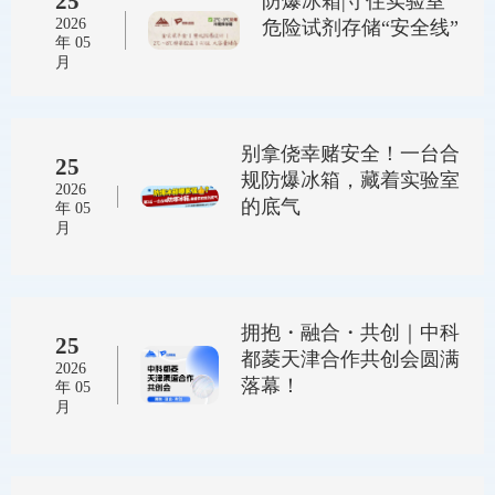
25
防爆冰箱|守住实验室
2026
危险试剂存储“安全线”
年 05
月
别拿侥幸赌安全！一台合
25
规防爆冰箱，藏着实验室
2026
的底气
年 05
月
拥抱・融合・共创｜中科
25
都菱天津合作共创会圆满
2026
落幕！
年 05
月