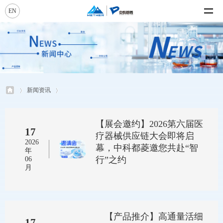
EN
新闻资讯
【展会邀约】2026第六届医
17
疗器械供应链大会即将启
2026
幕，中科都菱邀您共赴“智
年
行”之约
06
月
【产品推介】高通量活细
17