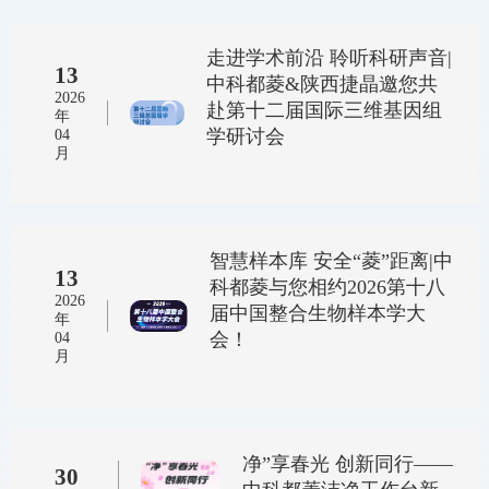
走进学术前沿 聆听科研声音|
13
中科都菱&陕西捷晶邀您共
2026
赴第十二届国际三维基因组
年
学研讨会
04
月
智慧样本库 安全“菱”距离|中
13
科都菱与您相约2026第十八
2026
届中国整合生物样本学大
年
会！
04
月
净”享春光 创新同行——
30