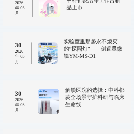
中科都菱洁净工作台新
2026
品上市
年 03
月
实验室里那盏永不熄灭
30
的“探照灯”——倒置显微
2026
镜YM-MS-D1
年 03
月
解锁医院的选择：中科都
30
菱全场景守护科研与临床
2026
生命线
年 03
月