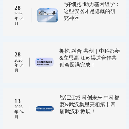
“好细胞”助力基因组学：
28
这些仪器才是隐藏的研
2026
究神器
年 04
月
拥抱·融合·共创｜中科都菱
28
&立思高 江苏渠道合作共
2026
创会圆满完成！
年 04
月
智汇江城 科创未来|中科都
13
菱&武汉集思亮相第十四
2026
届武汉科教展！
年 04
月