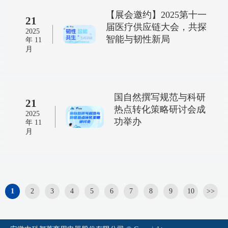
【展会邀约】2025第十一
21
届医疗供应链大会，共探
2025
智能与韧性新局
年 11
月
国自然撰写规范与科研
21
热点转化策略研讨会成
2025
功举办
年 11
月
1
2
3
4
5
6
7
8
9
10
>>