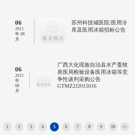
06
苏州科技城医院:医用冷
2015
库及医用冰箱招标公告
年 08
月
广西大化瑶族自治县水产畜牧
06
兽医局检验设备医用冰箱等竞
2015
争性谈判采购公告
年
GTMZ2J2015016
08
月
1
2
3
4
5
6
7
8
9
10
>>